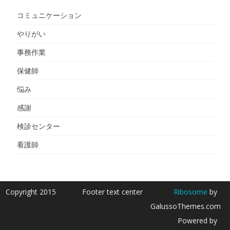
コミュニケーション
やりがい
事務作業
保健師
悩み
感謝
検診センター
看護師
Copyright 2015
Footer text center
Ribosome
by
GalussoThemes.com
Powered by