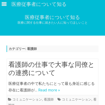
医療従事者について知る
医療従事者について知る
医療に関する仕事に就きたい人に知ってほしいこと
Skip
to
content
カテゴリー:
看護師
看護師の仕事で大事な同僚と
の連携について
医療従事者の中で私たちにとって最も身近に感じる
存在に看護師が…
Read more »
コミュニケーション
,
看護師
コミュニケーション
,
看